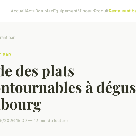
Accueil
Actu
Bon plan
Equipement
Minceur
Produit
Restaurant b
rant bar
T BAR
e des plats
ontournables à dégus
abourg
5/2026 15:09 — 12 min de lecture