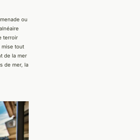
romenade ou
alnéaire
 terroir
 mise tout
nt de la mer
s de mer, la