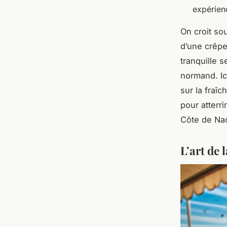
expérien
On croit so
d’une crêpe
tranquille 
normand. Ic
sur la fraîc
pour atterri
Côte de Nac
L’art de 