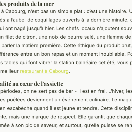
des produits de la mer
à Cabourg, n’est pas un simple plat : c’est une histoire. 
vés à l’aube, de coquillages ouverts à la dernière minute, 
ui ont nagé jusqu’à hier. Les chefs locaux n’ajoutent sou
 un filet de citron, une noix de beurre salé, une flamme d
 parler la matière première. Cette éthique du produit brut,
 différence entre un bon repas et un moment inoubliable. P
s tables qui font vibrer la station balnéaire cet été, vous
 meilleur
restaurant à Cabourg
.
lité au cœur de l'assiette
périodes, on ne sert pas de bar - il est en frai. L’hiver, le
es poêlées deviennent un événement culinaire. Le maque
 en escabèche quand il est jeune et tendre. Cette discipli
nte, mais une marque de respect. Elle garantit que chaq
ée à son pic de saveur, et surtout, qu’elle puisse se re