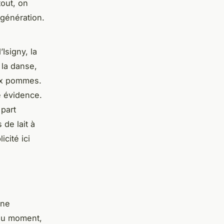
tout, on
 génération.
Isigny, la
 la danse,
aux pommes.
e évidence.
 part
 de lait à
cité ici
une
 du moment,