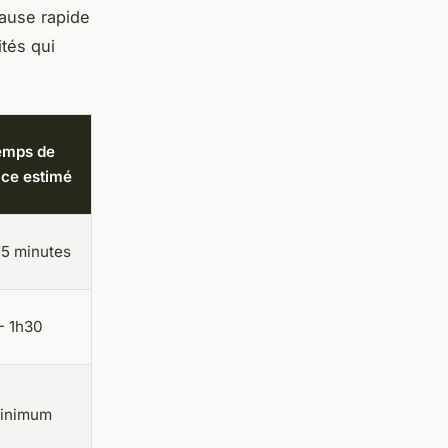
ause rapide
ités qui
emps de
ice estimé
5 minutes
 - 1h30
inimum