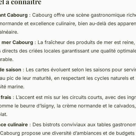
el à connaître
ant Cabourg
: Cabourg offre une scène gastronomique riche,
n normande et excellence culinaire, bien au-delà des appare
alnéaire.
e mer Cabourg
: La fraîcheur des produits de mer est reine
 directs des criées locales garantissant une qualité optimal
rable.
de saison
: Les cartes évoluent selon les saisons pour servir
au pic de leur maturité, en respectant les cycles naturels et 
ité marine.
frais
: L’accent est mis sur les circuits courts, avec des ing
omme le beurre d’Isigny, la crème normande et le calvados,
lat.
ce culinaire
: Des bistrots conviviaux aux tables gastrono
, Cabourg propose une diversité d’ambiances et de budgets