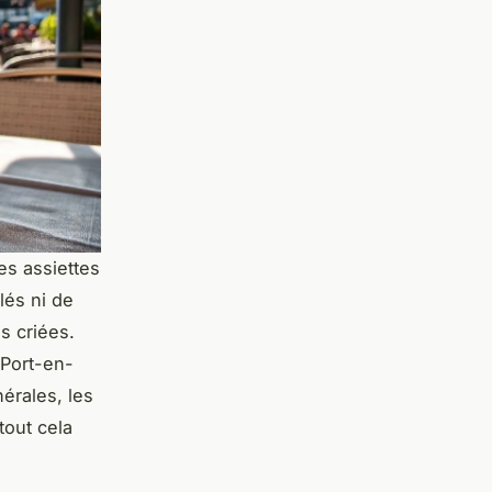
es assiettes
lés ni de
s criées.
 Port-en-
érales, les
tout cela