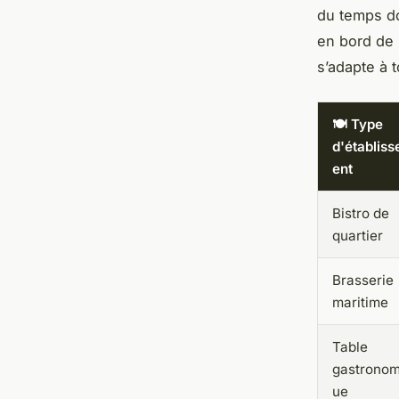
du temps do
en bord de m
s’adapte à 
🍽️ Type
d'établis
ent
Bistro de
quartier
Brasserie
maritime
Table
gastronom
ue