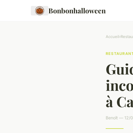
Bonbonhalloween
Accueil
›
Restau
RESTAURAN
Guid
inc
à C
Benoît — 12/0