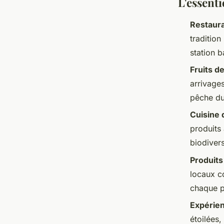
L'essenti
Restaur
traditio
station b
Fruits d
arrivages
pêche du
Cuisine 
produits 
biodivers
Produits 
locaux c
chaque p
Expérien
étoilées