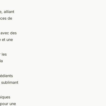
 alliant
nces de
, avec des
e et une
 les
la
rédients
 sublimant
miques
 pour une