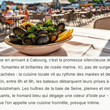
pe en arrivant à Cabourg, c’est la promesse silencieuse d
, fumantes et brillantes de rosée marine. Ici, pas de surge
achées : la cuisine locale vit au rythme des marées et de
n, entre 6h et 9h, les bateaux débarquent leurs prises à
uistreham. Les huîtres de la baie de Seine, pleines et min
uants, le homard bleu qui dégage une odeur d’iode pur - 
que l’on appelle une cuisine honnête, presque intime.