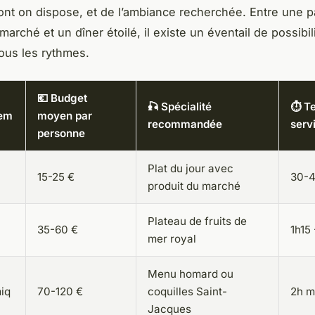
nt on dispose, et de l’ambiance recherchée. Entre une p
arché et un dîner étoilé, il existe un éventail de possibil
tous les rythmes.
💶 Budget
🎣 Spécialité
⏱️ T
sem
moyen par
recommandée
serv
personne
Plat du jour avec
15-25 €
30-4
produit du marché
Plateau de fruits de
35-60 €
1h15
mer royal
Menu homard ou
iq
70-120 €
coquilles Saint-
2h m
Jacques