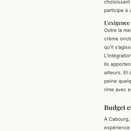
choisissant
participe à
L'exigence 
Outre la me
crème onctue
qu’il s’agi
L’intégrati
Ils apporte
ailleurs. Et
peine quelq
rime avec e
Budget et
À Cabourg, 
expérience 